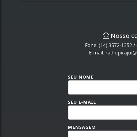
Nosso c
Fone:
(14) 3572-1352
/
E-mail:
radiopirajui
SEU NOME
SEU E-MAIL
MENSAGEM