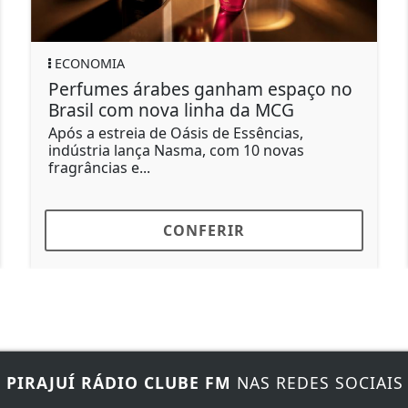
POLÍTICA
 espaço no
Aprovado mostra cartas de m
a MCG
do STF e concurso é anulado
ências,
A faculdade de Md deverá realiza
0 novas
processo seletivo para preencher 
CONFERIR
E
PIRAJUÍ RÁDIO CLUBE FM
NAS REDES SOCIAIS