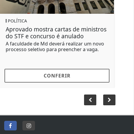
POLÍTICA
inistros
TCU aponta R$ 55 milhões em
prejuízos nas 'emendas PIX'
r um novo
Dino afirmou que os dados do TCU
a vaga.
demonstram a continuidade de problema
de transparência e...
CONFERIR