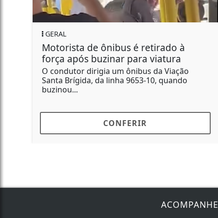
ECONOMIA
 retirado à
Perfumes árabes ganham
ra viatura
Brasil com nova linha d
ibus da Viação
Após a estreia de Oásis de Ess
653-10, quando
indústria lança Nasma, com 1
fragrâncias e...
IR
CONFERIR
ACOMPANH