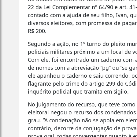
22 da Lei Complementar nº 64/90 e art. 41-
contado com a ajuda de seu filho, Ivan, q
diversos eleitores, com promessa de paga
R$ 200.
Segundo a ação, no 1º turno do pleito mun
policiais militares próximo a um local de
Com ele, foi encontrado um caderno com a
de nomes com a abreviação “pg” ou “se ganh
ele apanhou o caderno e saiu correndo, o
flagrante pelo crime do artigo 299 do Cód
inquérito policial que tramita em sigilo.
No julgamento do recurso, que teve como re
eleitoral negou o recurso dos condenados
grau. “A condenação não se apoia em elem
contrário, decorre da conjugação de prova 
prova oral, todas convergentes quanto à 