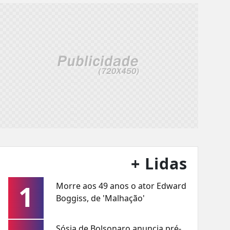
+ Lidas
1
Morre aos 49 anos o ator Edward
Boggiss, de 'Malhação'
Sósia de Bolsonaro anuncia pré-