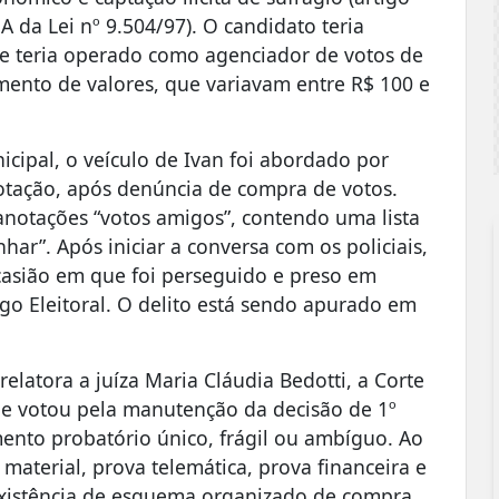
A da Lei nº 9.504/97). O candidato teria
ue teria operado como agenciador de votos de
mento de valores, que variavam entre R$ 100 e
icipal, o veículo de Ivan foi abordado por
 votação, após denúncia de compra de votos.
notações “votos amigos”, contendo uma lista
ar”. Após iniciar a conversa com os policiais,
casião em que foi perseguido e preso em
igo Eleitoral. O delito está sendo apurado em
latora a juíza Maria Cláudia Bedotti, a Corte
 e votou pela manutenção da decisão de 1º
ento probatório único, frágil ou ambíguo. Ao
material, prova telemática, prova financeira e
existência de esquema organizado de compra