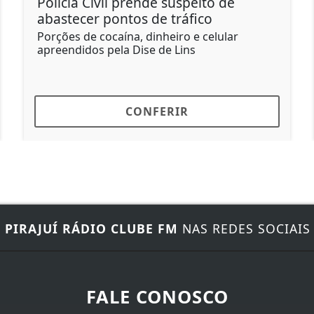
e
Brasil rebaixa relação com Argent
após novos insultos de Milei
ar
Palácio do Itamaraty, em Brasília (DF)
CONFERIR
E
PIRAJUÍ RÁDIO CLUBE FM
NAS REDES SOCIAIS
FALE CONOSCO