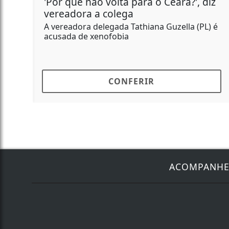
eará?', diz
Polícia Civil prende suspeito d
abastecer pontos de tráfico
uzella (PL) é
Porções de cocaína, dinheiro e celul
apreendidos pela Dise de Lins
CONFERIR
ACOMPANH