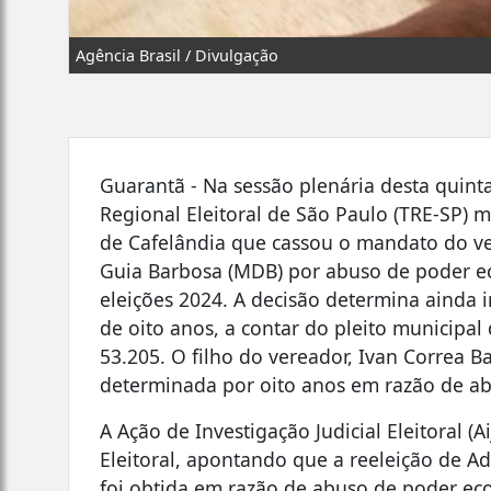
Agência Brasil / Divulgação
Guarantã - Na sessão plenária desta quinta
Regional Eleitoral de São Paulo (TRE-SP) m
de Cafelândia que cassou o mandato do v
Guia Barbosa (MDB) por abuso de poder eco
eleições 2024. A decisão determina ainda 
de oito anos, a contar do pleito municipa
53.205. O filho do vereador, Ivan Correa B
determinada por oito anos em razão de a
A Ação de Investigação Judicial Eleitoral (A
Eleitoral, apontando que a reeleição de 
foi obtida em razão de abuso de poder econ