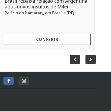
ina
Empresas devem facilitar vacinação
de trabalhadores
Sarampo em adultos também traz riscos à
saúde
CONFERIR