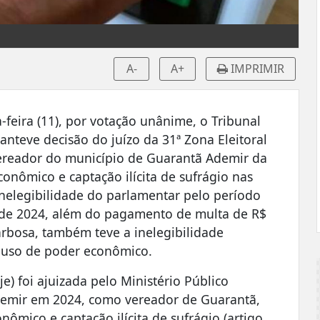
A-
A+
IMPRIMIR
-feira (11), por votação unânime, o Tribunal
anteve decisão do juízo da 31ª Zona Eleitoral
ereador do município de Guarantã Ademir da
nômico e captação ilícita de sufrágio nas
inelegibilidade do parlamentar pelo período
l de 2024, além do pagamento de multa de R$
arbosa, também teve a inelegibilidade
buso de poder econômico.
ije) foi ajuizada pelo Ministério Público
Ademir em 2024, como vereador de Guarantã,
ômico e captação ilícita de sufrágio (artigo