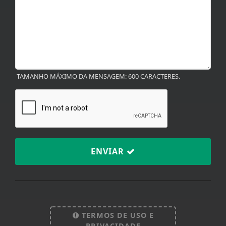
TAMANHO MÁXIMO DA MENSAGEM: 600 CARACTERES.
ENVIAR
Termos de Uso e Privacidade
TERMOS DE USO E
PRIVACIDADE