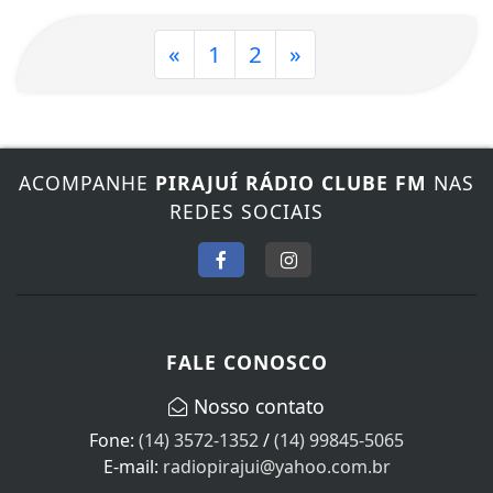
«
1
2
»
ACOMPANHE
PIRAJUÍ RÁDIO CLUBE FM
NAS
REDES SOCIAIS
FALE CONOSCO
Nosso contato
Fone:
(14) 3572-1352
/
(14) 99845-5065
E-mail:
radiopirajui@yahoo.com.br