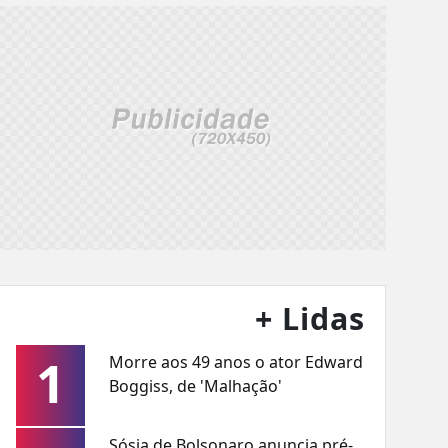
+ Lidas
1
Morre aos 49 anos o ator Edward
Boggiss, de 'Malhação'
Sósia de Bolsonaro anuncia pré-