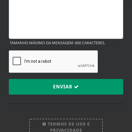
TAMANHO MÁXIMO DA MENSAGEM: 600 CARACTERES.
ENVIAR
TERMOS DE USO E
Termos de Uso e Privacidade
PRIVACIDADE