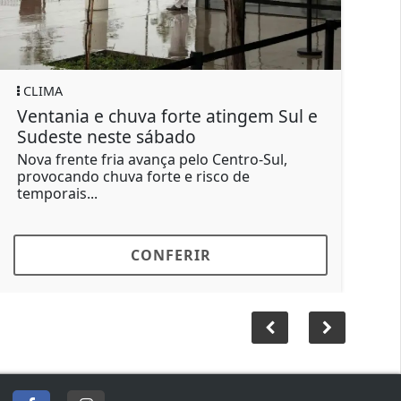
GERAL
va forte atingem Sul e
Motorista de ônibus é
 sábado
força após buzinar pa
vança pelo Centro-Sul,
O condutor dirigia um ôn
forte e risco de
Santa Brígida, da linha 9
buzinou...
ONFERIR
CONFER