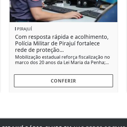
CLIMA
ta rápida e acolhimento,
Ventania e chu
tar de Pirajuí fortalece
Sudeste neste
teção...
Nova frente fria a
provocando chuva 
stadual reforça fiscalização no
temporais...
anos da Lei Maria da Penha;...
CONFERIR
C