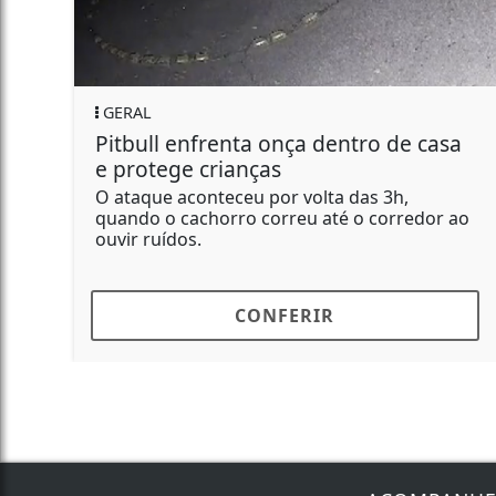
PIRAJUÍ
 enfrenta onça dentro de casa
Com respos
ge crianças
Polícia Mili
rede de pro
aconteceu por volta das 3h,
 cachorro correu até o corredor ao
Mobilização e
dos.
marco dos 20 
CONFERIR