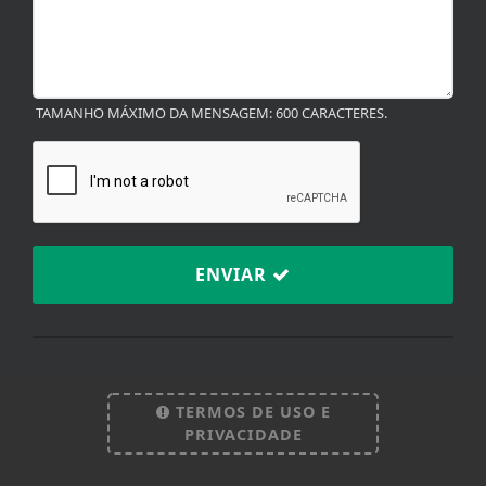
TAMANHO MÁXIMO DA MENSAGEM: 600 CARACTERES.
ENVIAR
Termos de Uso e Privacidade
Esse site utiliza cookies para melhorar sua
TERMOS DE USO E
experiência de navegação. Ao continuar o acesso,
PRIVACIDADE
entendemos que você concorda com nossos Termos
de Uso e Privacidade.