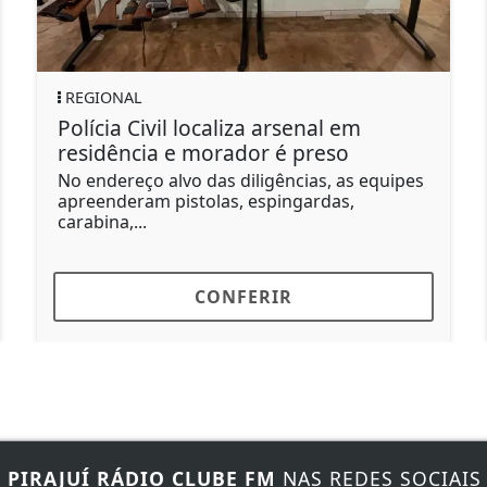
CLIMA
PO
Ciclone-bomba faz SP montar
'Po
gabinete de crise; ventos de 100
ve
km/h
A v
acu
Na sexta-feira e no sábado, está previsto
alerta vermelho com rajadas que podem
alcançar os...
CONFERIR
E
PIRAJUÍ RÁDIO CLUBE FM
NAS REDES SOCIAIS