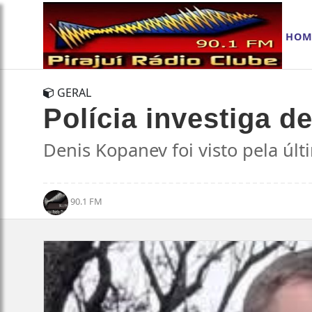
HOM
GERAL
Polícia investiga d
Denis Kopanev foi visto pela últ
90.1 FM