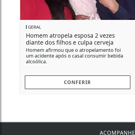
REGIONAL
Polícia Civil localiza arsenal em
residência e morador é preso
No endereço alvo das diligências, as equipes
apreenderam pistolas, espingardas,
carabina,...
CONFERIR
ACOMPANH