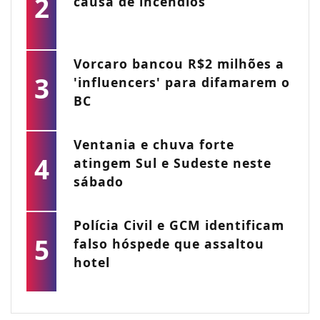
2
causa de incêndios
Vorcaro bancou R$2 milhões a
3
'influencers' para difamarem o
BC
Ventania e chuva forte
4
atingem Sul e Sudeste neste
sábado
Polícia Civil e GCM identificam
5
falso hóspede que assaltou
hotel