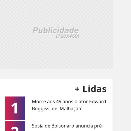
+ Lidas
1
Morre aos 49 anos o ator Edward
Boggiss, de 'Malhação'
Sósia de Bolsonaro anuncia pré-