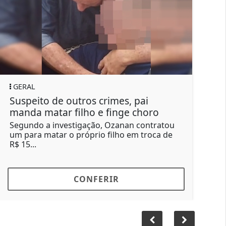
RAL
GERAL
peito de outros crimes, pai
Moscas i
nda matar filho e finge choro
não pode
undo a investigação, Ozanan contratou
Moradores 
para matar o próprio filho em troca de
convencion
5...
passaram a.
CONFERIR