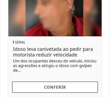
GERAL
GE
Idoso leva canivetada ao pedir para
Sus
motorista reduzir velocidade
ma
Um dos ocupantes desceu do veículo, iniciou
Seg
as agressões e atingiu o idoso com golpes
um 
de...
R$ 1
CONFERIR