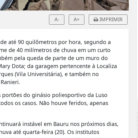
A-
A+
IMPRIMIR
 de até 90 quilômetros por hora, segundo a
lume de 40 milímetros de chuva em um curto
ambém pela queda de parte de um muro do
 Mary Dota; da garagem pertencente à Localiza
rques (Vila Universitária), e também no
Ranieri.
portões do ginásio poliesportivo da Luso
todos os casos. Não houve feridos, apenas
ntinuará instável em Bauru nos próximos dias,
va até quarta-feira (20). Os institutos