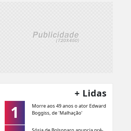
+ Lidas
1
Morre aos 49 anos o ator Edward
Boggiss, de 'Malhação'
Sósia de Bolsonaro anuncia pré-