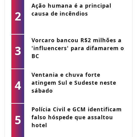
Ação humana é a principal
2
causa de incêndios
Vorcaro bancou R$2 milhões a
3
'influencers' para difamarem o
BC
Ventania e chuva forte
4
atingem Sul e Sudeste neste
sábado
Polícia Civil e GCM identificam
5
falso hóspede que assaltou
hotel