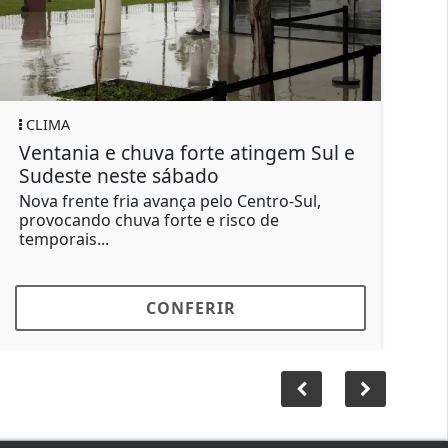
GERAL
 e chuva forte atingem Sul e
Motorista de ô
 neste sábado
força após buz
te fria avança pelo Centro-Sul,
O condutor dirig
o chuva forte e risco de
Santa Brígida, da
...
buzinou...
CONFERIR