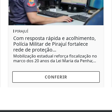
JUÍ
CLIMA
resposta rápida e acolhimento,
Ventania
cia Militar de Pirajuí fortalece
Sudeste
 de proteção...
Nova fren
provocand
ização estadual reforça fiscalização no
temporais
 dos 20 anos da Lei Maria da Penha;...
CONFERIR