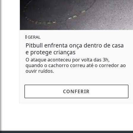
GERAL
PIRA
Pitbull enfrenta onça dentro de casa
Com 
e protege crianças
Polí
rede
 ataque aconteceu por volta das 3h,
quando o cachorro correu até o corredor ao
Mobil
uvir ruídos.
marco
CONFERIR