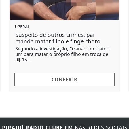
GERAL
Suspeito de outros crimes, pai
M
manda matar filho e finge choro
Segundo a investigação, Ozanan contratou
M
um para matar o próprio filho em troca de
c
R$ 15...
p
CONFERIR
E
PIRAJUÍ RÁDIO CLUBE FM
NAS REDES SOCIAIS