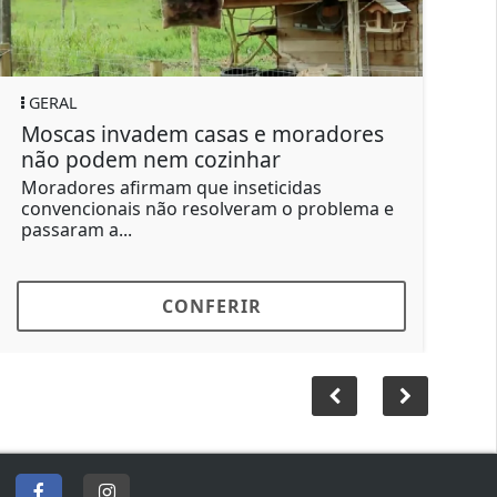
GERAL
GERAL
oscas invadem casas e moradores
Pontos
não podem nem cozinhar
dão se
oradores afirmam que inseticidas
O atendi
onvencionais não resolveram o problema e
diariame
assaram a...
formada.
CONFERIR