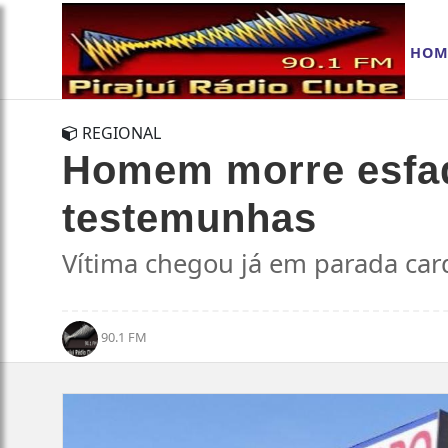
HOM
REGIONAL
Homem morre esfaq
testemunhas
Vítima chegou já em parada card
90.1 FM