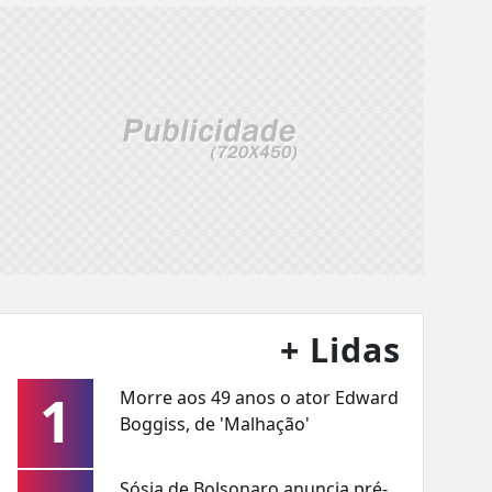
+ Lidas
1
Morre aos 49 anos o ator Edward
Boggiss, de 'Malhação'
Sósia de Bolsonaro anuncia pré-