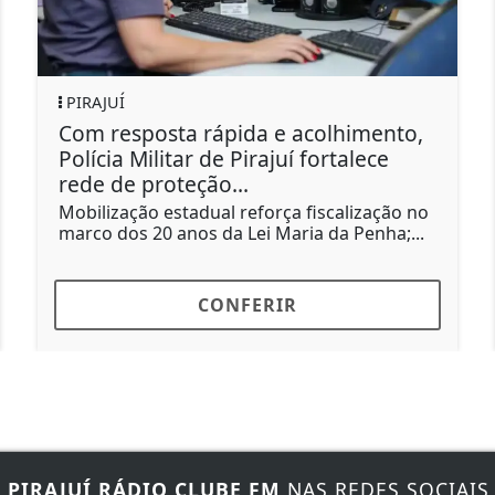
PIRAJUÍ
CL
Com resposta rápida e acolhimento,
Ve
Polícia Militar de Pirajuí fortalece
Su
rede de proteção...
Nov
pro
Mobilização estadual reforça fiscalização no
tem
marco dos 20 anos da Lei Maria da Penha;...
CONFERIR
E
PIRAJUÍ RÁDIO CLUBE FM
NAS REDES SOCIAIS