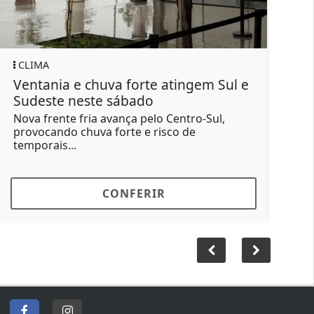
IMA
GERAL
ntania e chuva forte atingem Sul e
Motorista
deste neste sábado
força apó
a frente fria avança pelo Centro-Sul,
O condutor
vocando chuva forte e risco de
Santa Brígi
porais...
buzinou...
CONFERIR