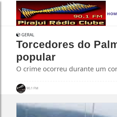
HOM
GERAL
Torcedores do Palm
popular
O crime ocorreu durante um con
90.1 FM