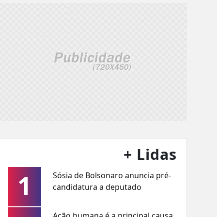
+ Lidas
1
Sósia de Bolsonaro anuncia pré-
candidatura a deputado
Ação humana é a principal causa