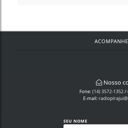
ACOMPANH
Nosso c
Fone:
(14) 3572-1352
/
E-mail:
radiopirajui
SEU NOME