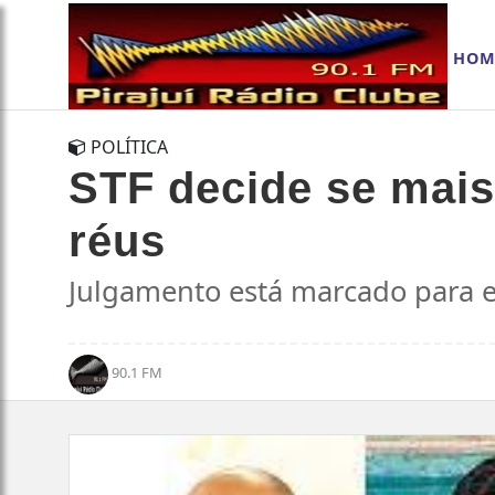
HOM
POLÍTICA
STF decide se mais
réus
Julgamento está marcado para es
90.1 FM