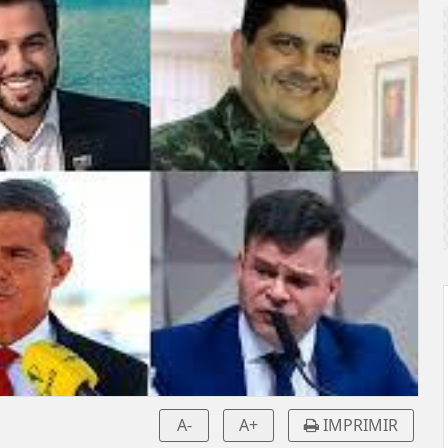
A-
A+
IMPRIMIR