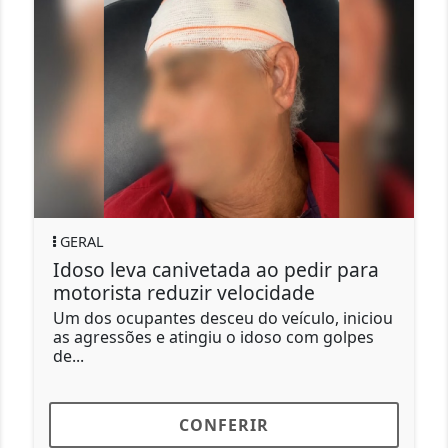
GERAL
Idoso leva canivetada ao pedir para
S
motorista reduzir velocidade
m
Um dos ocupantes desceu do veículo, iniciou
S
as agressões e atingiu o idoso com golpes
u
de...
R
CONFERIR