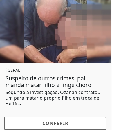
GERAL
GERAL
uspeito de outros crimes, pai
Moscas
anda matar filho e finge choro
não po
egundo a investigação, Ozanan contratou
Moradore
m para matar o próprio filho em troca de
convenci
$ 15...
passaram
CONFERIR