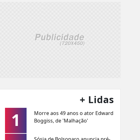
+ Lidas
1
Morre aos 49 anos o ator Edward
Boggiss, de 'Malhação'
Sósia de Bolsonaro anuncia pré-