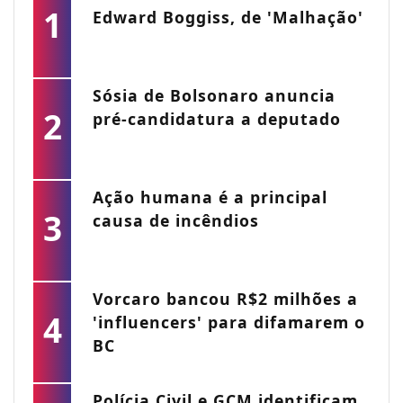
1
Edward Boggiss, de 'Malhação'
Sósia de Bolsonaro anuncia
2
pré-candidatura a deputado
Ação humana é a principal
3
causa de incêndios
Vorcaro bancou R$2 milhões a
4
'influencers' para difamarem o
BC
Polícia Civil e GCM identificam