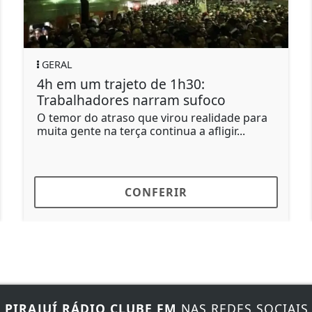
POLÍTICA
 1h30:
Amiga de Lulinha pagou
am sufoco
em contas pessoais de 
irou realidade para
Marcola é ex-chefe de gabine
inua a afligir...
RIR
CONFERIR
E
PIRAJUÍ RÁDIO CLUBE FM
NAS REDES SOCIAIS