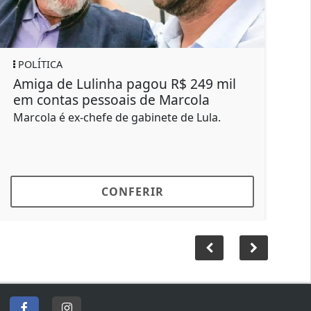
REGIONAL
 R$ 249 mil
Homem morre durante jogo 
Marcola
futebol em Bauru; VÍDEO
te de Lula.
Lucas era natural de Barra Bonita e
em Bauru há sete anos
CONFERIR