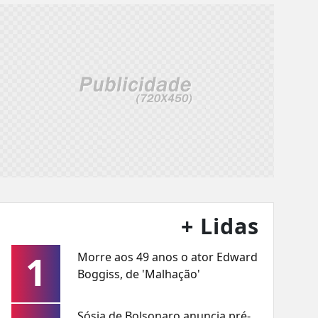
+ Lidas
1
Morre aos 49 anos o ator Edward
Boggiss, de 'Malhação'
Sósia de Bolsonaro anuncia pré-