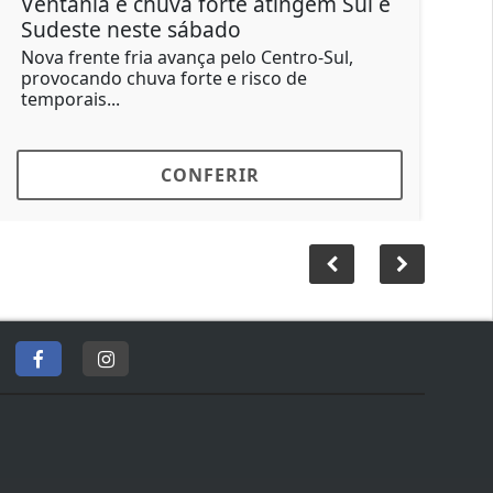
ntania e chuva forte atingem Sul e
Motorista
deste neste sábado
força apó
a frente fria avança pelo Centro-Sul,
O condutor
vocando chuva forte e risco de
Santa Brígi
porais...
buzinou...
CONFERIR