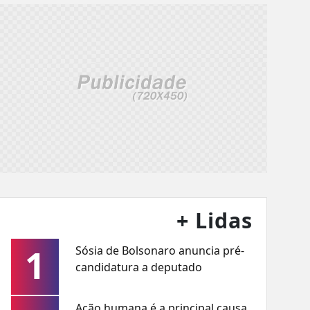
+ Lidas
1
Sósia de Bolsonaro anuncia pré-
candidatura a deputado
Ação humana é a principal causa