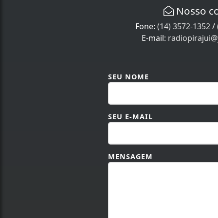
Nosso c
Fone:
(14) 3572-1352
/
E-mail:
radiopirajui
SEU NOME
SEU E-MAIL
MENSAGEM