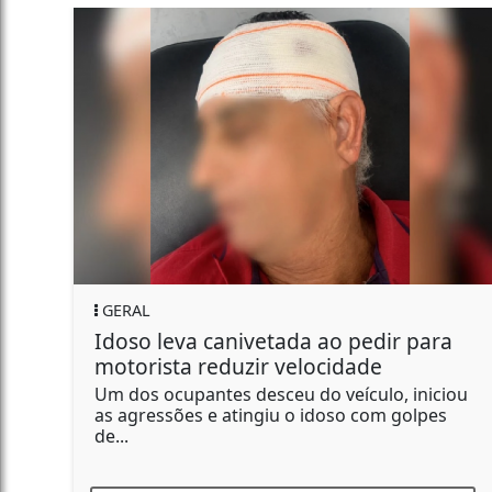
GERAL
etada ao pedir para
Suspeito de outros c
r velocidade
manda matar filho e
sceu do veículo, iniciou
Segundo a investigação
giu o idoso com golpes
um para matar o próprio
R$ 15...