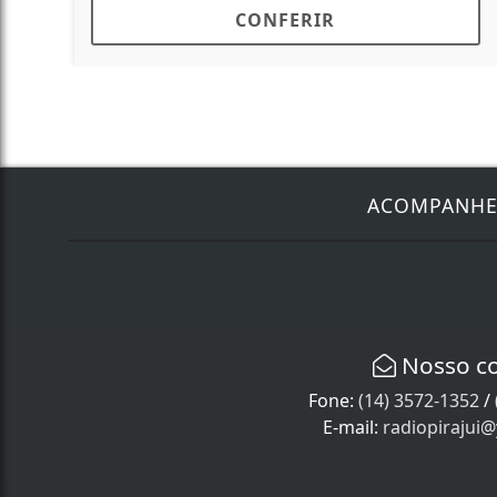
NFERIR
CONFE
ACOMPANH
Nosso c
Fone:
(14) 3572-1352
/
E-mail:
radiopirajui