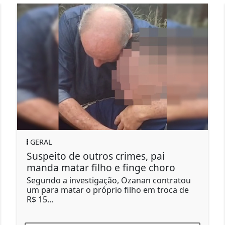
GERAL
rimes, pai
Moscas invadem casas 
 finge choro
não podem nem cozinh
, Ozanan contratou
Moradores afirmam que inse
 filho em troca de
convencionais não resolver
passaram a...