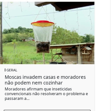
GERAL
e moradores
Pontos de ônibus com video
ar
dão sensação de segurança
ticidas
O atendimento do Abrigo Amigo fu
am o problema e
diariamente, das 20h às 5h, com eq
formada...