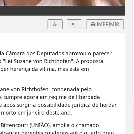
A-
A+
IMPRIMIR
) da Câmara dos Deputados aprovou o parecer
 "Lei Suzane von Richthofen". A proposta
ber herança da vítima, mas está em
uzane von Richthofen, condenada pelo
ue cumpre agora em regime de liberdade
e após surgir a possibilidade jurídica de herdar
 morto em janeiro deste ano.
 Bittencourt (UNIÃO), amplia o chamado
alcançar parentes colaterais até o quarto grau.