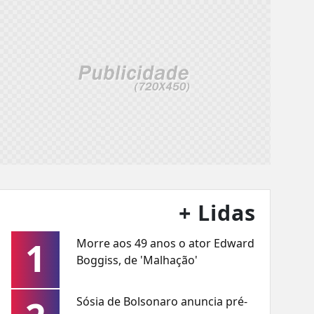
+ Lidas
1
Morre aos 49 anos o ator Edward
Boggiss, de 'Malhação'
Sósia de Bolsonaro anuncia pré-