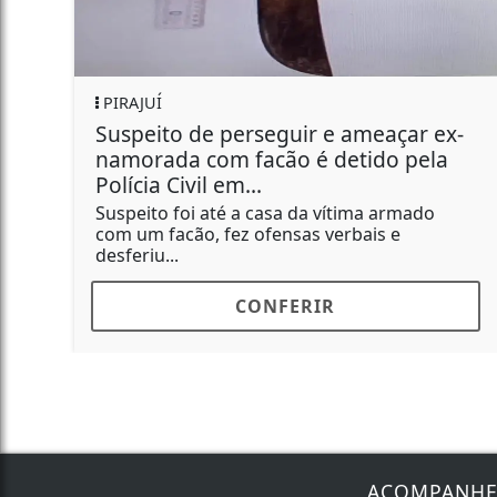
GERAL
 perseguir e ameaçar ex-
Funcionário qu
m facão é detido pela
Bombril morre
 em...
O caso é tratado pe
té a casa da vítima armado
 fez ofensas verbais e
CONFERIR
C
ACOMPANH