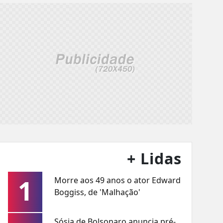
+ Lidas
1
Morre aos 49 anos o ator Edward
Boggiss, de 'Malhação'
Sósia de Bolsonaro anuncia pré-