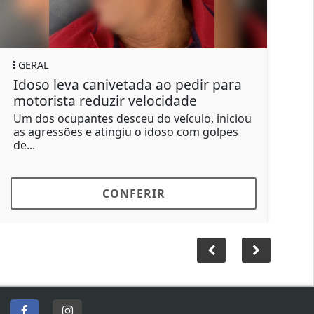
GERAL
ada ao pedir para
Suspeito de outros crimes
velocidade
manda matar filho e fing
u do veículo, iniciou
Segundo a investigação, Ozan
 o idoso com golpes
um para matar o próprio filho
R$ 15...
ERIR
CONFERIR