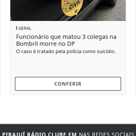
GERAL
e matou 3 colegas na
Idoso leva canivet
 no DP
motorista reduzir 
la polícia como suicídio.
Um dos ocupantes desce
as agressões e atingiu
de...
ONFERIR
CONF
E
PIRAJUÍ RÁDIO CLUBE FM
NAS REDES SOCIAIS