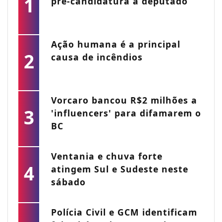
1
pré-candidatura a deputado
Ação humana é a principal
2
causa de incêndios
Vorcaro bancou R$2 milhões a
3
'influencers' para difamarem o
BC
Ventania e chuva forte
4
atingem Sul e Sudeste neste
sábado
Polícia Civil e GCM identificam