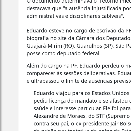
O documento determinava o "retorno imedia
destacava que "a ausência injustificada p
administrativas e disciplinares cabíveis".
Eduardo esteve no cargo de escrivão da P
biografia no site da Câmara dos Deputado
Guajará-Mirim (RO), Guarulhos (SP), São Pa
posse como deputado federal.
Além do cargo na PF, Eduardo perdeu o 
comparecer às sessões deliberativas. Edua
e ultrapassou o limite de ausências previst
Eduardo viajou para os Estados Unidos
pediu licença do mandato e se afastou 
saúde e interesse particular. Ele foi pa
Alexandre de Moraes, do STF (Supremo T
contra seu pai, o ex-presidente Jair Bo
de prisão por tentativa de golpe de Est