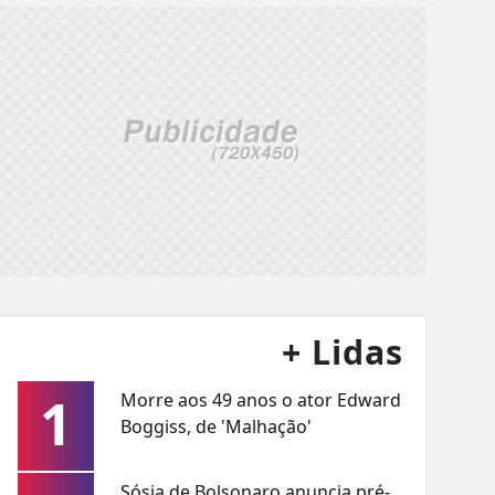
+ Lidas
1
Morre aos 49 anos o ator Edward
Boggiss, de 'Malhação'
Sósia de Bolsonaro anuncia pré-