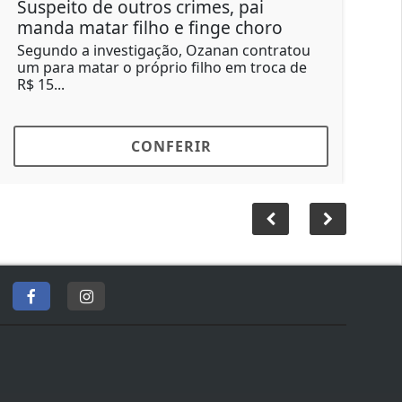
peito de outros crimes, pai
Moscas i
nda matar filho e finge choro
não pode
undo a investigação, Ozanan contratou
Moradores 
para matar o próprio filho em troca de
convencion
5...
passaram a.
CONFERIR