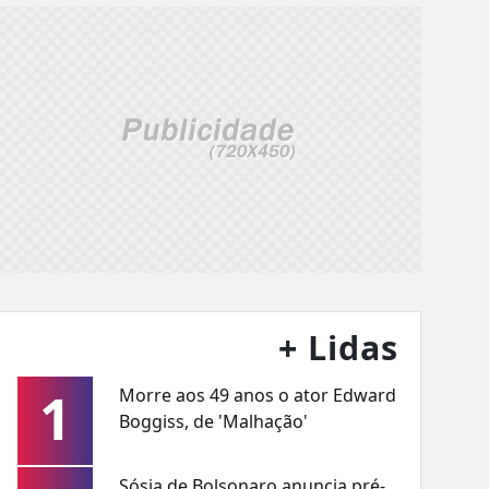
+ Lidas
1
Morre aos 49 anos o ator Edward
Boggiss, de 'Malhação'
Sósia de Bolsonaro anuncia pré-