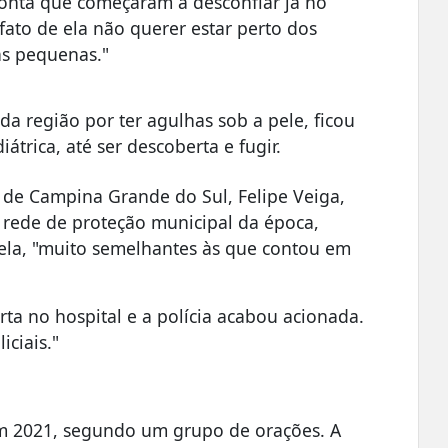
conta que começaram a desconfiar já no
ato de ela não querer estar perto dos
as pequenas."
a região por ter agulhas sob a pele, ficou
iátrica, até ser descoberta e fugir.
 de Campina Grande do Sul, Felipe Veiga,
 rede de proteção municipal da época,
 ela, "muito semelhantes às que contou em
rta no hospital e a polícia acabou acionada.
iciais."
em 2021, segundo um grupo de orações. A