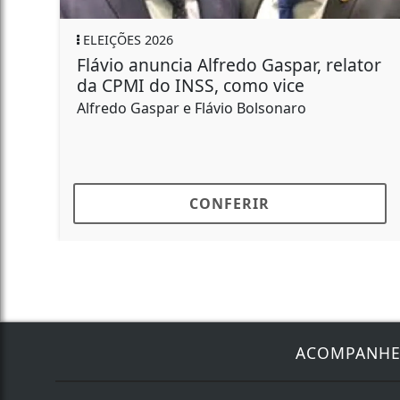
ÇÕES 2026
GERAL
io anuncia Alfredo Gaspar, relator
4h em u
CPMI do INSS, como vice
Trabalh
edo Gaspar e Flávio Bolsonaro
O temor d
muita gen
CONFERIR
ACOMPANH