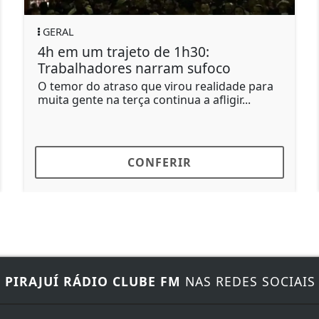
POLÍTICA
m trajeto de 1h30:
Amiga de L
adores narram sufoco
em contas 
o atraso que virou realidade para
Marcola é ex-
te na terça continua a afligir...
CONFERIR
E
PIRAJUÍ RÁDIO CLUBE FM
NAS REDES SOCIAIS