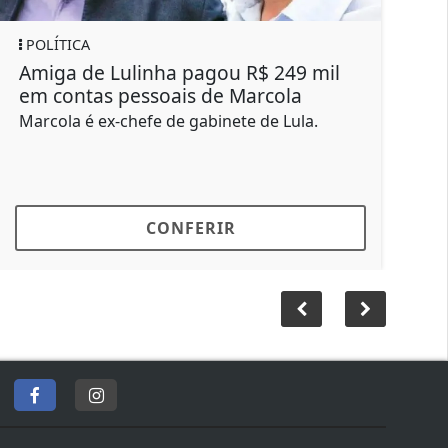
REGIONAL
ulinha pagou R$ 249 mil
Homem morre dur
pessoais de Marcola
futebol em Bauru
chefe de gabinete de Lula.
Lucas era natural de
em Bauru há sete an
CONFERIR
CON