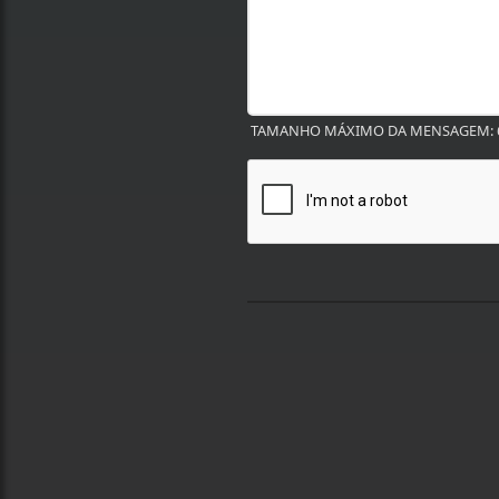
TAMANHO MÁXIMO DA MENSAGEM: 6
Termos de Uso e Privacidade
Esse site utiliza cookies para melhorar sua