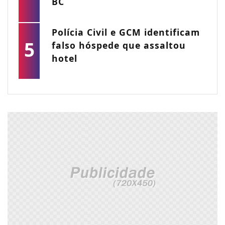
BC
Polícia Civil e GCM identificam
5
falso hóspede que assaltou
hotel