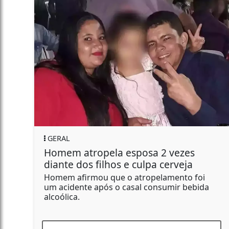
REGIONAL
tropela esposa 2 vezes
Polícia Civi
os filhos e culpa cerveja
residência
irmou que o atropelamento foi
No endereço a
nte após o casal consumir bebida
apreenderam p
carabina,...