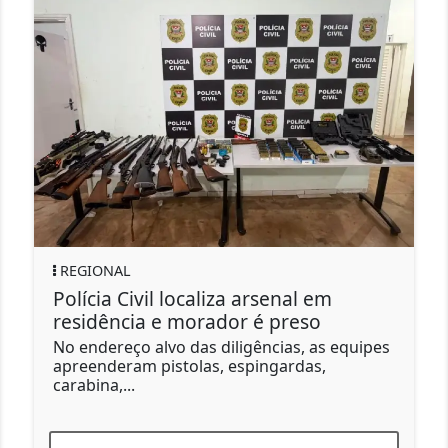
CLIMA
l localiza arsenal em
Ciclone-bomba
 e morador é preso
gabinete de cri
km/h
lvo das diligências, as equipes
istolas, espingardas,
Na sexta-feira e n
alerta vermelho 
alcançar os...