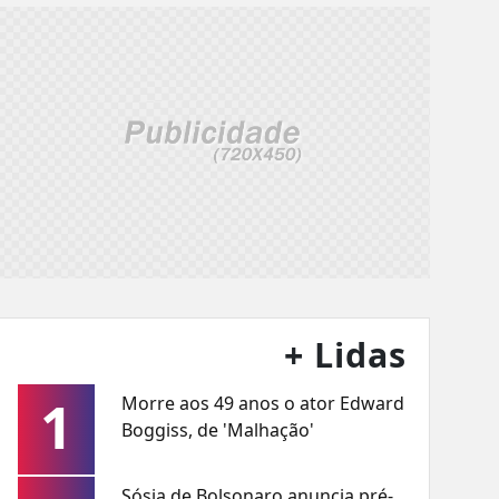
+ Lidas
1
Morre aos 49 anos o ator Edward
Boggiss, de 'Malhação'
Sósia de Bolsonaro anuncia pré-