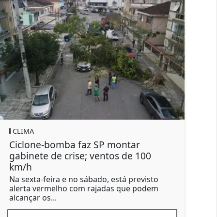
POLÍTICA
 faz SP montar
'Por que não volta par
se; ventos de 100
vereadora a colega
A vereadora delegada Tath
acusada de xenofobia
o sábado, está previsto
com rajadas que podem