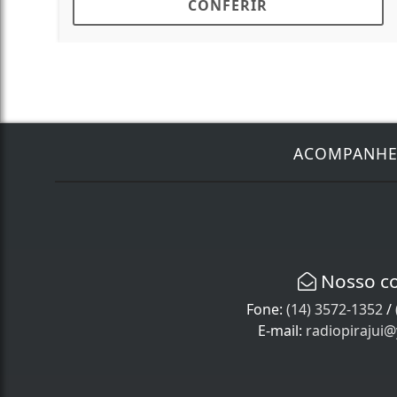
CONFERIR
ACOMPANH
Nosso c
Fone:
(14) 3572-1352
/
E-mail:
radiopirajui