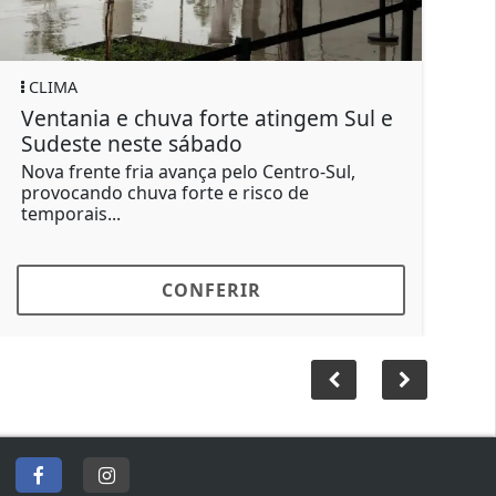
CLIMA
GER
Ventania e chuva forte atingem Sul e
Moto
Sudeste neste sábado
forç
Nova frente fria avança pelo Centro-Sul,
O co
provocando chuva forte e risco de
Sant
temporais...
buzin
CONFERIR