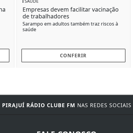
POLÍTICA
Irresponsável, diz Lula após
revogação de visto de embaixadora
Lula voltou a afirmar que não vai aceitar
qualquer tentativa de interferência
estrangeira...
CONFERIR
E
PIRAJUÍ RÁDIO CLUBE FM
NAS REDES SOCIAIS