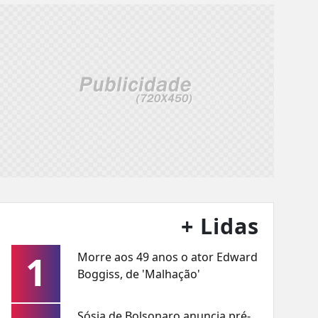
+ Lidas
1
Morre aos 49 anos o ator Edward
Boggiss, de 'Malhação'
Sósia de Bolsonaro anuncia pré-