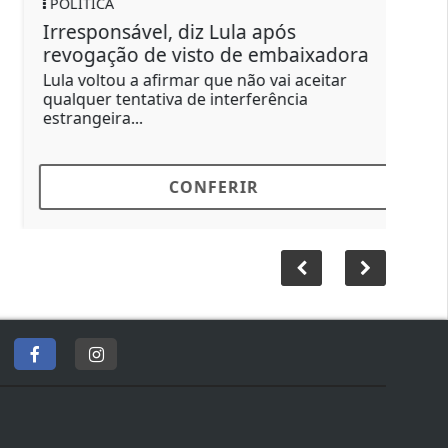
EDUÇACÃO
Estagnado, ensino médio de São
Paulo cai da 8ª para a 11ª posição
Ideb 2025 foi divulgado nesta quarta-feira
CONFERIR