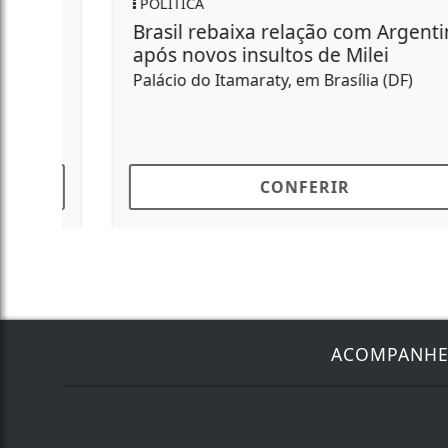
SAÚDE
Empresas devem facilitar vacinação
de trabalhadores
Sarampo em adultos também traz riscos à
saúde
CONFERIR
ACOMPANH