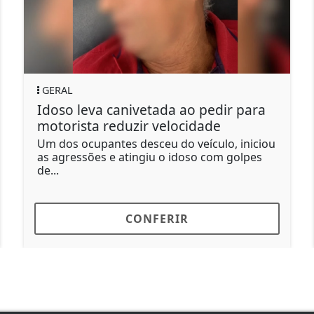
GERAL
em casas e moradores
Pontos de ônibu
em cozinhar
dão sensação de
am que inseticidas
O atendimento do A
ão resolveram o problema e
diariamente, das 20h
formada...
CONFERIR
CO