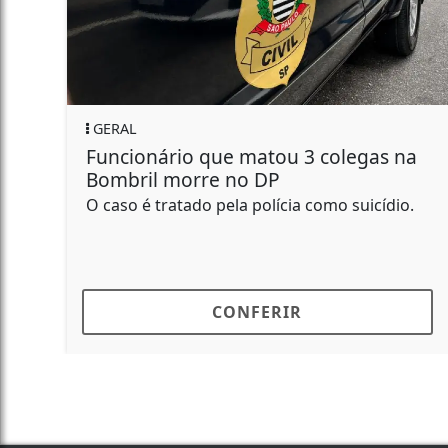
GERAL
o de outros crimes, pai
Moscas invad
atar filho e finge choro
não podem n
a investigação, Ozanan contratou
Moradores afirm
matar o próprio filho em troca de
convencionais n
passaram a...
CONFERIR