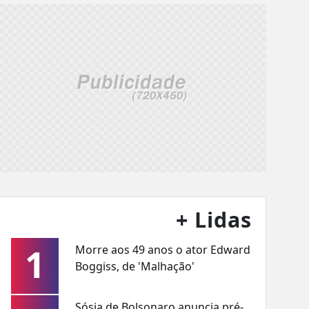
+ Lidas
1
Morre aos 49 anos o ator Edward
Boggiss, de 'Malhação'
Sósia de Bolsonaro anuncia pré-