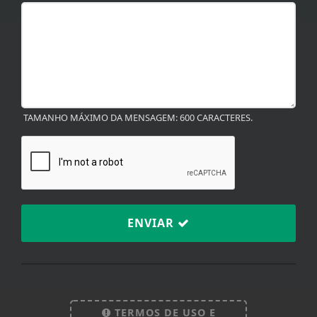
TAMANHO MÁXIMO DA MENSAGEM: 600 CARACTERES.
ENVIAR
TERMOS DE USO E
Termos de Uso e Privacidade
PRIVACIDADE