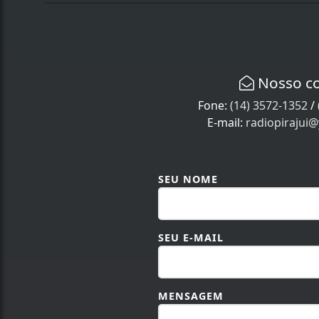
Nosso c
Fone:
(14) 3572-1352
/
E-mail:
radiopirajui
SEU NOME
SEU E-MAIL
MENSAGEM