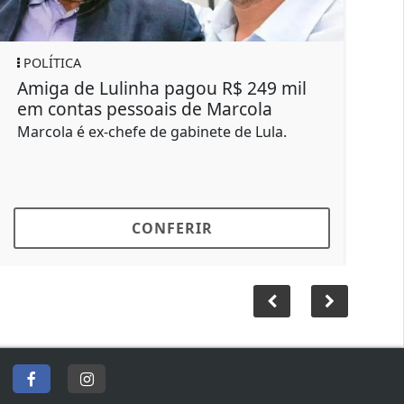
LÍTICA
REGIONAL
iga de Lulinha pagou R$ 249 mil
Homem mo
 contas pessoais de Marcola
futebol 
cola é ex-chefe de gabinete de Lula.
Lucas era 
em Bauru h
CONFERIR