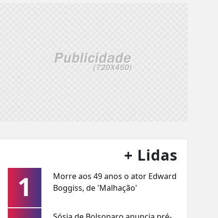
+ Lidas
1
Morre aos 49 anos o ator Edward
Boggiss, de 'Malhação'
Sósia de Bolsonaro anuncia pré-