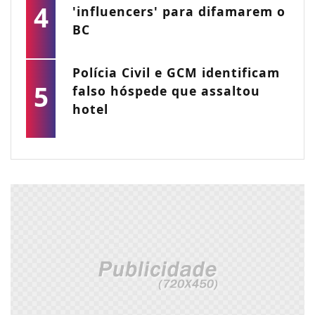
4
'influencers' para difamarem o
BC
Polícia Civil e GCM identificam
5
falso hóspede que assaltou
hotel