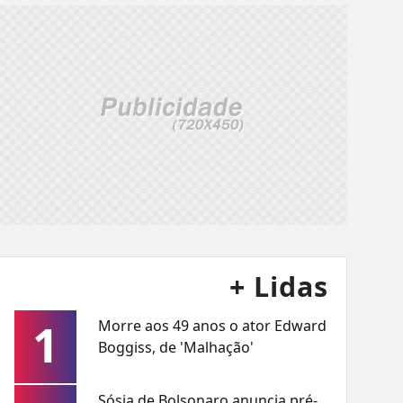
+ Lidas
1
Morre aos 49 anos o ator Edward
Boggiss, de 'Malhação'
Sósia de Bolsonaro anuncia pré-