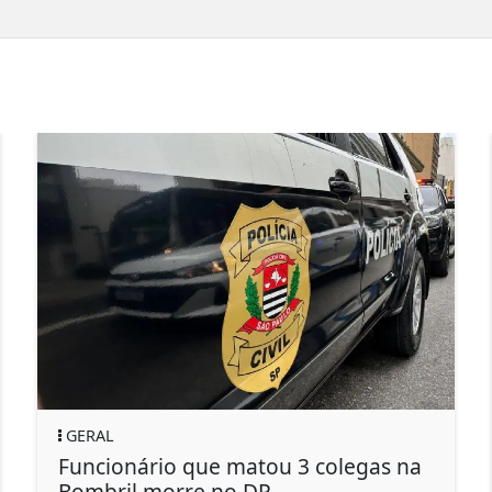
GERAL
ário que matou 3 colegas na
Idoso leva 
l morre no DP
motorista r