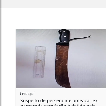
JUÍ
GERAL
peito de perseguir e ameaçar ex-
Funcion
orada com facão é detido pela
Bombri