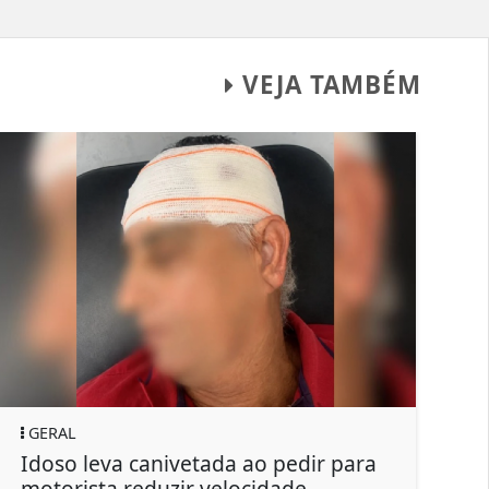
VEJA TAMBÉM
GERAL
canivetada ao pedir para
Suspeito de outro
eduzir velocidade
manda matar filh