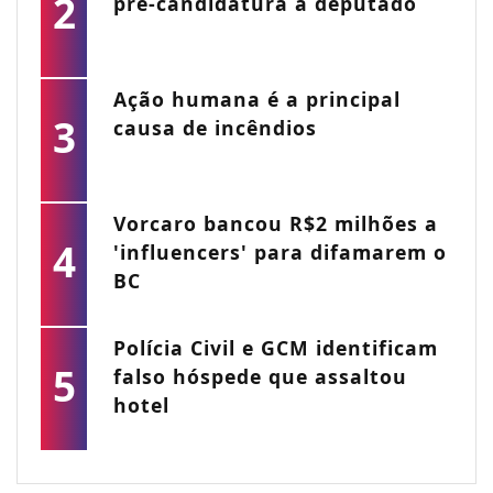
2
pré-candidatura a deputado
Ação humana é a principal
3
causa de incêndios
Vorcaro bancou R$2 milhões a
4
'influencers' para difamarem o
BC
Polícia Civil e GCM identificam
5
falso hóspede que assaltou
hotel