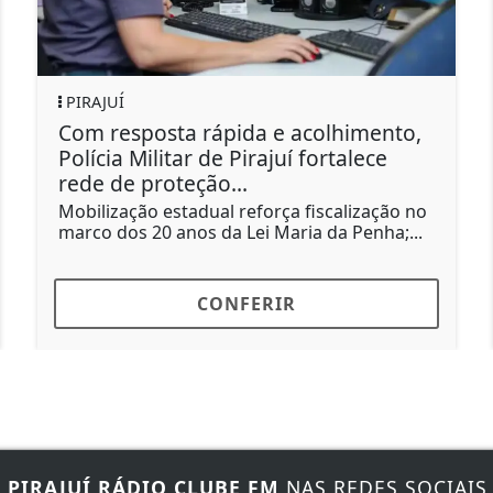
PIRAJUÍ
Com resposta rápida e acolhimento,
V
Polícia Militar de Pirajuí fortalece
S
rede de proteção...
N
p
Mobilização estadual reforça fiscalização no
t
marco dos 20 anos da Lei Maria da Penha;...
CONFERIR
E
PIRAJUÍ RÁDIO CLUBE FM
NAS REDES SOCIAIS