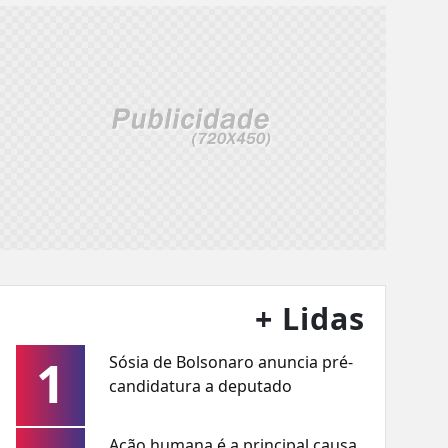
+ Lidas
1
Sósia de Bolsonaro anuncia pré-
candidatura a deputado
Ação humana é a principal causa