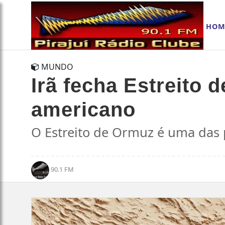
HOM
MUNDO
Irã fecha Estreito
americano
O Estreito de Ormuz é uma das p
90.1 FM