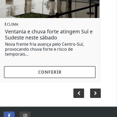
CLIMA
GERAL
entania e chuva forte atingem Sul e
Motoris
udeste neste sábado
força a
ova frente fria avança pelo Centro-Sul,
O condut
rovocando chuva forte e risco de
Santa Br
emporais...
buzinou..
CONFERIR