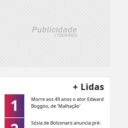
+ Lidas
1
Morre aos 49 anos o ator Edward
Boggiss, de 'Malhação'
Sósia de Bolsonaro anuncia pré-