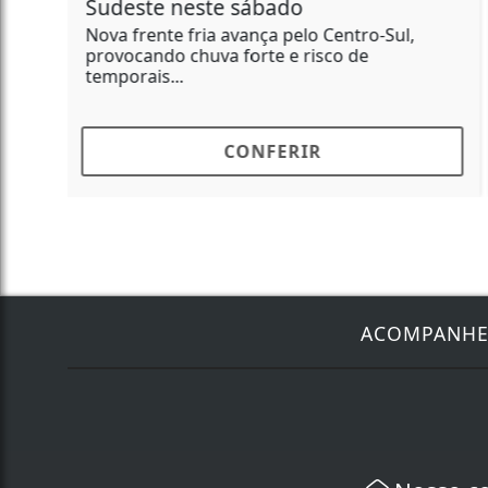
força após buzinar para viatura
O condutor dirigia um ônibus da Viação
Santa Brígida, da linha 9653-10, quando
buzinou...
CONFERIR
ACOMPANH