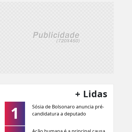
+ Lidas
1
Sósia de Bolsonaro anuncia pré-
candidatura a deputado
Ação humana é a principal causa