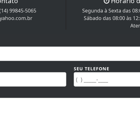
ontato
Horário 
(14) 99845-5065
Segunda à Sexta das 08:0
@yahoo.com.br
Sábado das 08:00 às 12
Ate
SEU TELEFONE