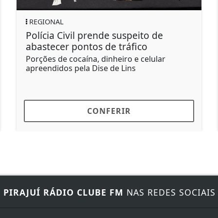
POLÍTICA
 suspeito de
Brasil rebaixa relação 
 tráfico
após novos insultos de 
eiro e celular
Palácio do Itamaraty, em Bras
e Lins
RIR
CONFERIR
E
PIRAJUÍ RÁDIO CLUBE FM
NAS REDES SOCIAIS