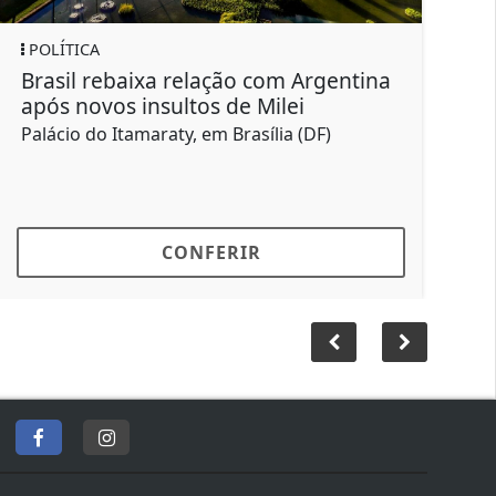
SAÚDE
com Argentina
Empresas devem facilitar vac
Milei
de trabalhadores
ília (DF)
Sarampo em adultos também traz ri
saúde
CONFERIR