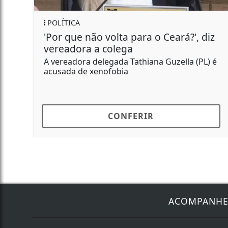
REGIONAL
a para o Ceará?', diz
Polícia Civil prende
ega
abastecer pontos de
a Tathiana Guzella (PL) é
Porções de cocaína, dinh
ia
apreendidos pela Dise d
NFERIR
CONFE
ACOMPANH