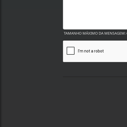
TAMANHO MÁXIMO DA MENSAGEM: 6
Termos de Uso e Privacidade
Esse site utiliza cookies para melhorar sua