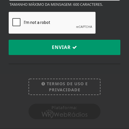
TAMANHO MÁXIMO DA MENSAGEM: 600 CARACTERES.
ENVIAR
Termos de Uso e Privacidade
Esse site utiliza cookies para melhorar sua
TERMOS DE USO E
experiência de navegação. Ao continuar o acesso,
PRIVACIDADE
entendemos que você concorda com nossos Termos
de Uso e Privacidade.
Plataforma:
PARA MAIS INFORMAÇÕES,
ACESSE NOSSOS TERMOS
CLICANDO AQUI
PROSSEGUIR