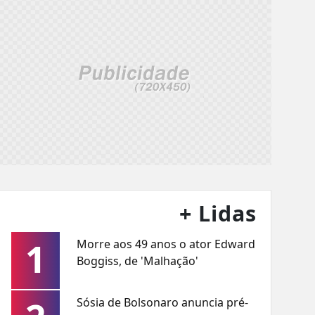
+ Lidas
1
Morre aos 49 anos o ator Edward
Boggiss, de 'Malhação'
Sósia de Bolsonaro anuncia pré-