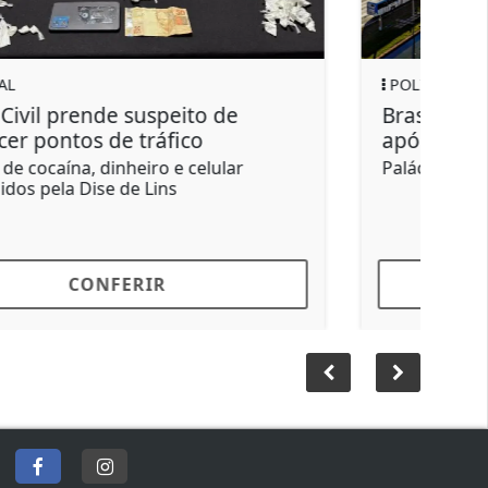
POLÍTICA
Brasil rebaixa relação com Argentina
após novos insultos de Milei
Palácio do Itamaraty, em Brasília (DF)
CONFERIR