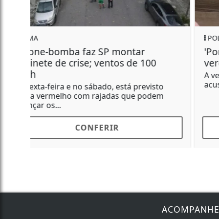
POLÍTICA
'Por que não volta para o Ceará?', diz
vereadora a colega
A vereadora delegada Tathiana Guzella (PL) é
acusada de xenofobia
CONFERIR
ACOMPANH