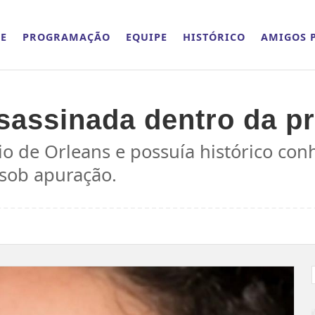
E
PROGRAMAÇÃO
EQUIPE
HISTÓRICO
AMIGOS P
ssassinada dentro da p
io de Orleans e possuía histórico con
 sob apuração.