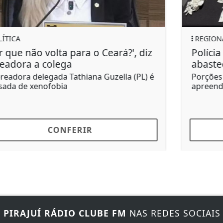
REGIONAL
Polícia Civil prende suspeito de
abastecer pontos de tráfico
Porções de cocaína, dinheiro e celular
apreendidos pela Dise de Lins
CONFERIR
E
PIRAJUÍ RÁDIO CLUBE FM
NAS REDES SOCIAIS