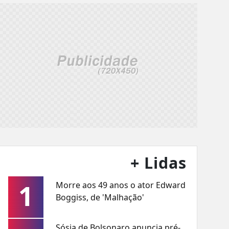
+ Lidas
1
Morre aos 49 anos o ator Edward
Boggiss, de 'Malhação'
Sósia de Bolsonaro anuncia pré-