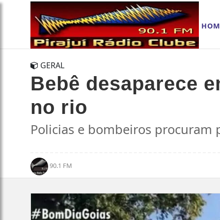
HOM
GERAL
Bebê desaparece em
no rio
Policias e bombeiros procuram
90.1 FM