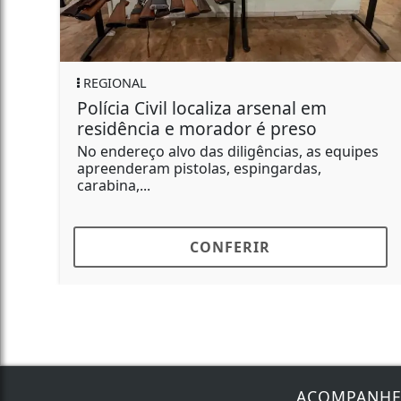
IONAL
CLIMA
cia Civil localiza arsenal em
Ciclone
idência e morador é preso
gabinet
km/h
ndereço alvo das diligências, as equipes
enderam pistolas, espingardas,
Na sexta-
ina,...
alerta v
alcançar o
CONFERIR
ACOMPANH