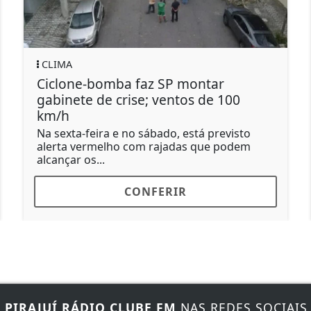
POLÍTICA
-bomba faz SP montar
'Por que nã
e de crise; ventos de 100
vereadora 
A vereadora d
acusada de x
feira e no sábado, está previsto
ermelho com rajadas que podem
s...
CONFERIR
E
PIRAJUÍ RÁDIO CLUBE FM
NAS REDES SOCIAIS