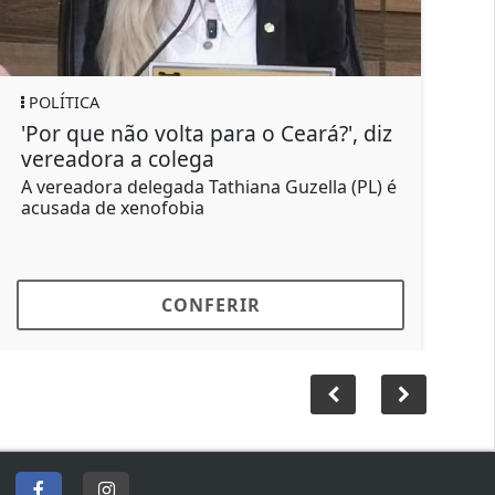
REGIONAL
o volta para o Ceará?', diz
Polícia Civil pren
a colega
abastecer pontos 
elegada Tathiana Guzella (PL) é
Porções de cocaína, d
enofobia
apreendidos pela Dis
CONFERIR
CON