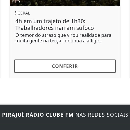
POLÍTICA
rajeto de 1h30:
Amiga de Lulin
res narram sufoco
em contas pess
raso que virou realidade para
Marcola é ex-chefe
 terça continua a afligir...
CONFERIR
C
E
PIRAJUÍ RÁDIO CLUBE FM
NAS REDES SOCIAIS