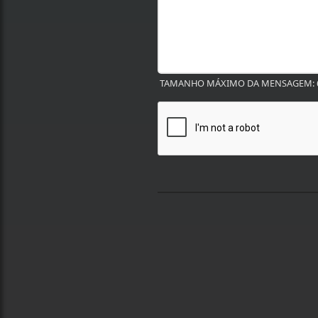
TAMANHO MÁXIMO DA MENSAGEM: 6
Termos de Uso e Privacidade
Esse site utiliza cookies para melhorar sua