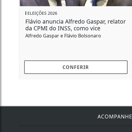
 2026
GERAL
anuncia Alfredo Gaspar, relator
4h em um t
 do INSS, como vice
Trabalhado
aspar e Flávio Bolsonaro
O temor do at
muita gente na
CONFERIR
ACOMPANH