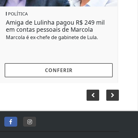
REGIONAL
ha pagou R$ 249 mil
Homem morre durant
oais de Marcola
futebol em Bauru; V
 de gabinete de Lula.
Lucas era natural de Barr
em Bauru há sete anos
ONFERIR
CONFER