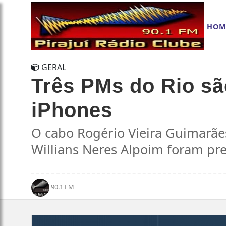
HOM
GERAL
Três PMs do Rio sã
iPhones
O cabo Rogério Vieira Guimarãe
Willians Neres Alpoim foram pr
90.1 FM