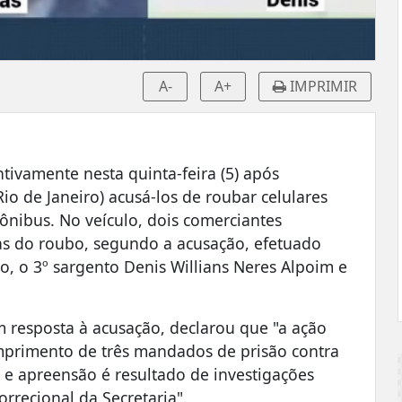
A-
A+
IMPRIMIR
ntivamente nesta quinta-feira (5) após
io de Janeiro) acusá-los de roubar celulares
nibus. No veículo, dois comerciantes
as do roubo, segundo a acusação, efetuado
, o 3º sargento Denis Willians Neres Alpoim e
em resposta à acusação, declarou que "a ação
umprimento de três mandados de prisão contra
a e apreensão é resultado de investigações
rrecional da Secretaria".