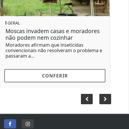
GERAL
GERAL
oscas invadem casas e moradores
Pontos
não podem nem cozinhar
dão se
oradores afirmam que inseticidas
O atendi
onvencionais não resolveram o problema e
diariame
assaram a...
formada.
CONFERIR