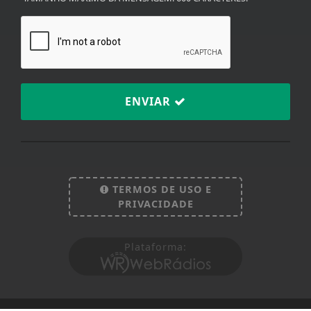
ENVIAR
Termos de Uso e Privacidade
Esse site utiliza cookies para melhorar sua
TERMOS DE USO E
experiência de navegação. Ao continuar o acesso,
PRIVACIDADE
entendemos que você concorda com nossos Termos
de Uso e Privacidade.
Plataforma:
PARA MAIS INFORMAÇÕES,
ACESSE NOSSOS TERMOS
CLICANDO AQUI
PROSSEGUIR