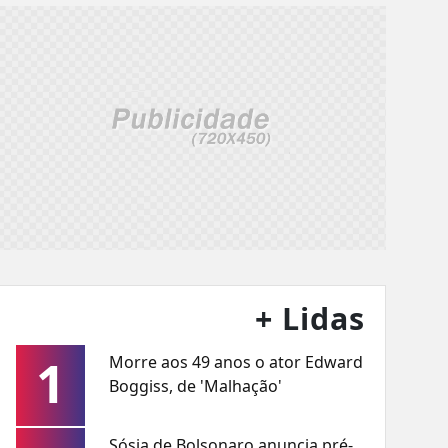
+ Lidas
1
Morre aos 49 anos o ator Edward
Boggiss, de 'Malhação'
Sósia de Bolsonaro anuncia pré-