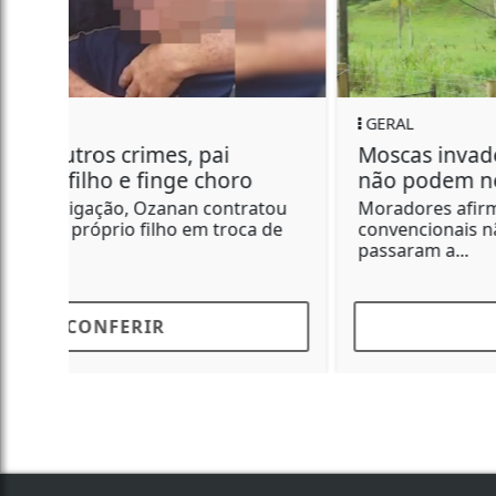
GERAL
Moscas invadem casas e moradores
não podem nem cozinhar
Moradores afirmam que inseticidas
convencionais não resolveram o problema e
passaram a...
CONFERIR