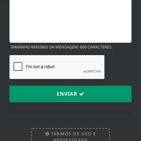
TAMANHO MÁXIMO DA MENSAGEM: 600 CARACTERES.
ENVIAR
TERMOS DE USO E
Termos de Uso e Privacidade
PRIVACIDADE