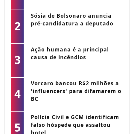
Sósia de Bolsonaro anuncia
2
pré-candidatura a deputado
Ação humana é a principal
3
causa de incêndios
Vorcaro bancou R$2 milhões a
4
'influencers' para difamarem o
BC
Polícia Civil e GCM identificam
5
falso hóspede que assaltou
hotel